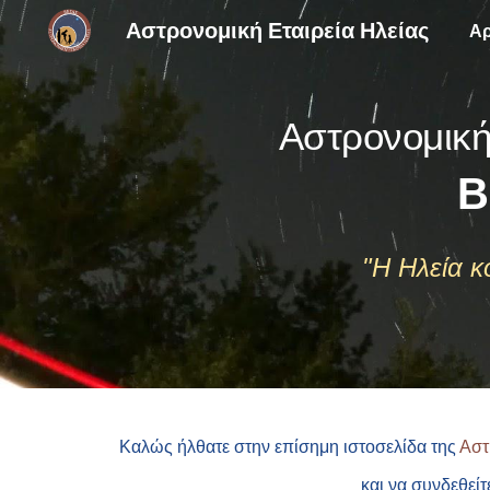
Αστρονομική Εταιρεία Ηλείας
Αρ
Sk
Αστρονομική
Β
"
Η Ηλεία κο
Καλώς ήλθατε στην επίσημη ιστοσελίδα της
Αστ
και να συνδεθεί