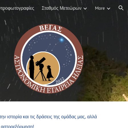
τροφωτογραφίες
Σταθμός Μετεώρων
More
ion
 την ιστορία και τις δράσεις της ομάδας μας, αλλά
η αστροεξόρμηση!