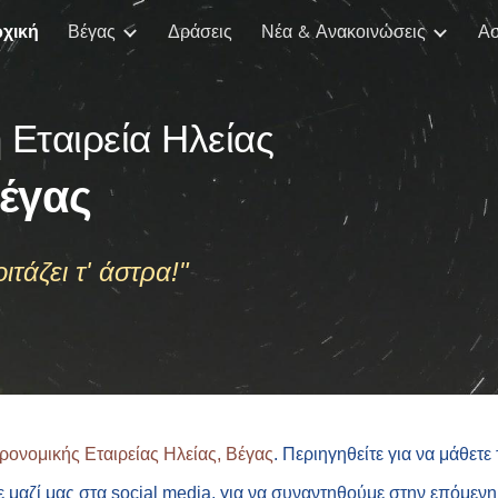
χική
Βέγας
Δράσεις
Νέα & Ανακοινώσεις
Ασ
ip to main content
Skip to navigat
 Εταιρεία Ηλείας
έγας
ιτάζει τ' άστρα!"
ρονομικής Εταιρείας Ηλείας, Βέγας
. Περιηγηθείτε για να μάθετε
τε μαζί μας στα social media, για να συναντηθούμε στην επόμεν